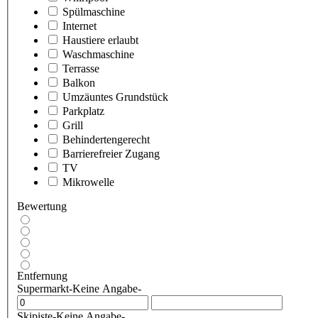
Spülmaschine
Internet
Haustiere erlaubt
Waschmaschine
Terrasse
Balkon
Umzäuntes Grundstück
Parkplatz
Grill
Behindertengerecht
Barrierefreier Zugang
TV
Mikrowelle
Bewertung
Entfernung
Supermarkt
-Keine Angabe-
Skipiste
-Keine Angabe-