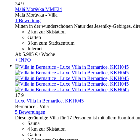
24
9
Malá Morávka MMF24
Malá Morávka -
Villa
1 Bewertung
Mitten in der wunderschönen Natur des Jeseníky-Gebirges, direk
2 km zur Skistation
Garten
3 km zum Stadtzentrum
Internet
Ab
5.985 €
/ Woche
+ INFO
17
9
Luxe Villa in Bernartice, KKH045
Bernartice -
Villa
5 Bewertungen
Diese geräumige Villa für 17 Personen ist mit allem Komfort au
Sauna
4 km zur Skistation
Garten