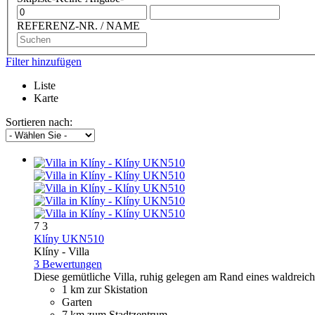
REFERENZ-NR. / NAME
Filter hinzufügen
Liste
Karte
Sortieren nach:
7
3
Klíny UKN510
Klíny -
Villa
3 Bewertungen
Diese gemütliche Villa, ruhig gelegen am Rand eines waldreiche
1 km zur Skistation
Garten
7 km zum Stadtzentrum