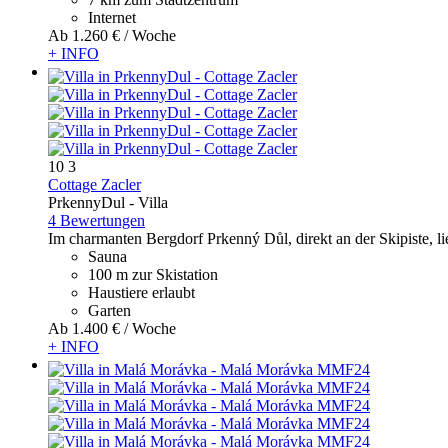
Internet
Ab
1.260 €
/ Woche
+ INFO
10
3
Cottage Zacler
PrkennyDul -
Villa
4 Bewertungen
Im charmanten Bergdorf Prkenný Důl, direkt an der Skipiste, lie
Sauna
100 m zur Skistation
Haustiere erlaubt
Garten
Ab
1.400 €
/ Woche
+ INFO