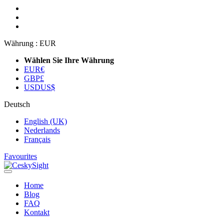
Währung :
EUR
Wählen Sie Ihre Währung
EUR
€
GBP
£
USD
US$
Deutsch
English (UK)
Nederlands
Français
Favourites
Home
Blog
FAQ
Kontakt