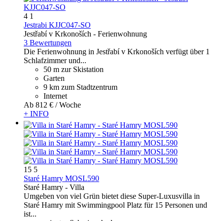
4
1
Jestrabi KJJC047-SO
Jestřabí v Krkonoších -
Ferienwohnung
3 Bewertungen
Die Ferienwohnung in Jestřabí v Krkonoších verfügt über 1
Schlafzimmer und...
50 m zur Skistation
Garten
9 km zum Stadtzentrum
Internet
Ab
812 €
/ Woche
+ INFO
15
5
Staré Hamry MOSL590
Staré Hamry -
Villa
Umgeben von viel Grün bietet diese Super-Luxusvilla in
Staré Hamry mit Swimmingpool Platz für 15 Personen und
ist...