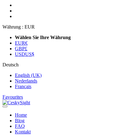
Währung :
EUR
Wählen Sie Ihre Währung
EUR
€
GBP
£
USD
US$
Deutsch
English (UK)
Nederlands
Français
Favourites
Home
Blog
FAQ
Kontakt