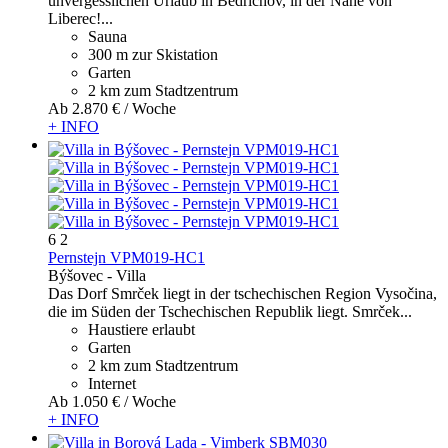
unvergesslichen Urlaub in Bedrichov, in der Nähe von
Liberec!...
Sauna
300 m zur Skistation
Garten
2 km zum Stadtzentrum
Ab
2.870 €
/ Woche
+ INFO
6
2
Pernstejn VPM019-HC1
Býšovec -
Villa
Das Dorf Smrček liegt in der tschechischen Region Vysočina,
die im Süden der Tschechischen Republik liegt. Smrček...
Haustiere erlaubt
Garten
2 km zum Stadtzentrum
Internet
Ab
1.050 €
/ Woche
+ INFO