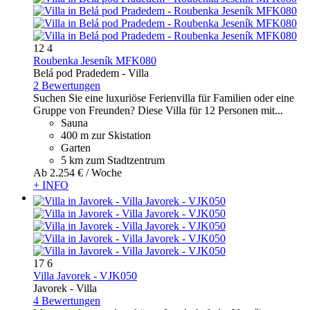
12
4
Roubenka Jeseník MFK080
Belá pod Pradedem -
Villa
2 Bewertungen
Suchen Sie eine luxuriöse Ferienvilla für Familien oder eine
Gruppe von Freunden? Diese Villa für 12 Personen mit...
Sauna
400 m zur Skistation
Garten
5 km zum Stadtzentrum
Ab
2.254 €
/ Woche
+ INFO
17
6
Villa Javorek - VJK050
Javorek -
Villa
4 Bewertungen