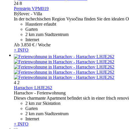
24
8
Pernstejn VPM019
Býšovec -
Villa
In der tschechischen Region Vysočina finden Sie den idealen Or
Haustiere erlaubt
Garten
2 km zum Stadtzentrum
Internet
Ab
3.850 €
/ Woche
+ INFO
4
2
Harrachov LHJE262
Harrachov -
Ferienwohnung
Dieses charmante Apartment befindet sich in einer frisch renov
2 km zur Skistation
Garten
2 km zum Stadtzentrum
Internet
+ INFO