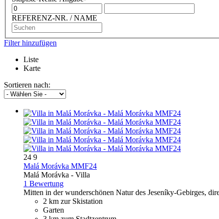
REFERENZ-NR. / NAME
Filter hinzufügen
Liste
Karte
Sortieren nach:
24
9
Malá Morávka MMF24
Malá Morávka -
Villa
1 Bewertung
Mitten in der wunderschönen Natur des Jeseníky-Gebirges, direk
2 km zur Skistation
Garten
3 km zum Stadtzentrum