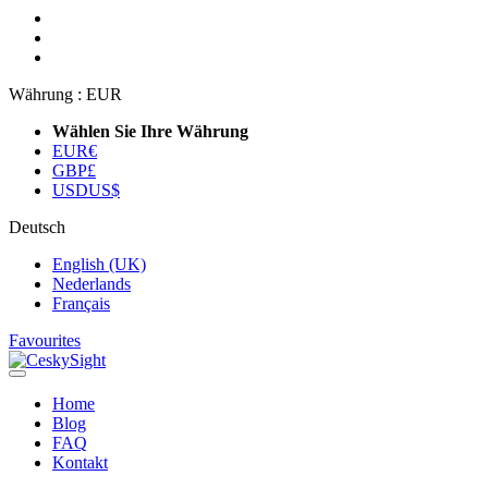
Währung :
EUR
Wählen Sie Ihre Währung
EUR
€
GBP
£
USD
US$
Deutsch
English (UK)
Nederlands
Français
Favourites
Home
Blog
FAQ
Kontakt