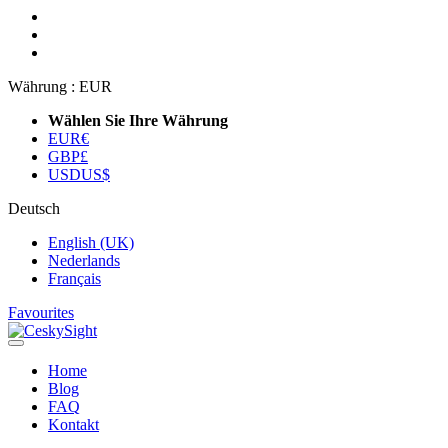
Währung :
EUR
Wählen Sie Ihre Währung
EUR
€
GBP
£
USD
US$
Deutsch
English (UK)
Nederlands
Français
Favourites
Home
Blog
FAQ
Kontakt