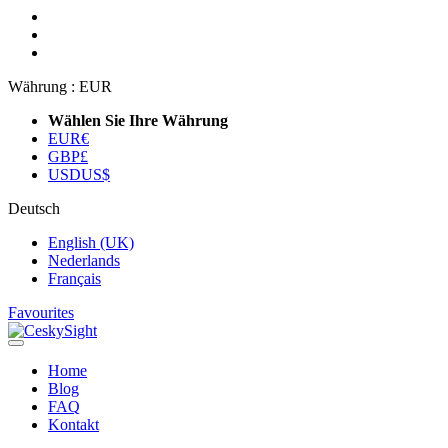
Währung :
EUR
Wählen Sie Ihre Währung
EUR
€
GBP
£
USD
US$
Deutsch
English (UK)
Nederlands
Français
Favourites
Home
Blog
FAQ
Kontakt