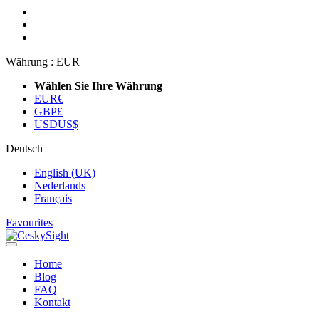
Währung :
EUR
Wählen Sie Ihre Währung
EUR
€
GBP
£
USD
US$
Deutsch
English (UK)
Nederlands
Français
Favourites
Home
Blog
FAQ
Kontakt