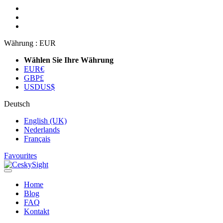
Währung :
EUR
Wählen Sie Ihre Währung
EUR
€
GBP
£
USD
US$
Deutsch
English (UK)
Nederlands
Français
Favourites
Home
Blog
FAQ
Kontakt