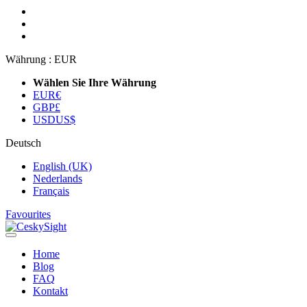
Währung :
EUR
Wählen Sie Ihre Währung
EUR
€
GBP
£
USD
US$
Deutsch
English (UK)
Nederlands
Français
Favourites
Home
Blog
FAQ
Kontakt