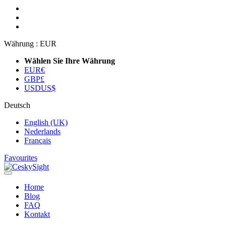
Währung :
EUR
Wählen Sie Ihre Währung
EUR
€
GBP
£
USD
US$
Deutsch
English (UK)
Nederlands
Français
Favourites
Home
Blog
FAQ
Kontakt