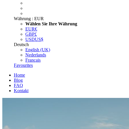
Währung :
EUR
Wählen Sie Ihre Währung
EUR
€
GBP
£
USD
US$
Deutsch
English (UK)
Nederlands
Français
Favourites
Home
Blog
FAQ
Kontakt