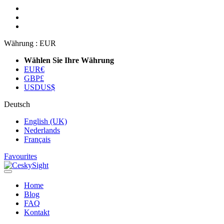
Währung :
EUR
Wählen Sie Ihre Währung
EUR
€
GBP
£
USD
US$
Deutsch
English (UK)
Nederlands
Français
Favourites
Home
Blog
FAQ
Kontakt